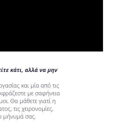
ίτε κάτι, αλλά να μην
εργασίας και μία από τις
εκφράζεστε με σαφήνεια
οι. Θα μάθετε γιατί η
τος, τις χειρονομίες,
ο μήνυμά σας.