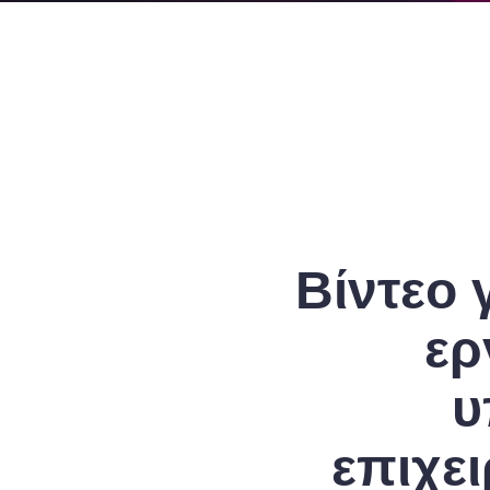
Βίντεο 
ερ
υ
επιχε