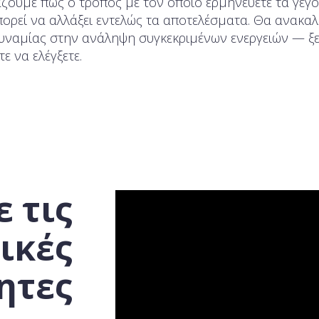
τάζουμε πώς ο τρόπος με τον οποίο ερμηνεύετε τα γεγ
ορεί να αλλάξει εντελώς τα αποτελέσματα. Θα ανακαλ
υναμίας στην ανάληψη συγκεκριμένων ενεργειών — ξε
τε να ελέγξετε.
 τις
ικές
ητες