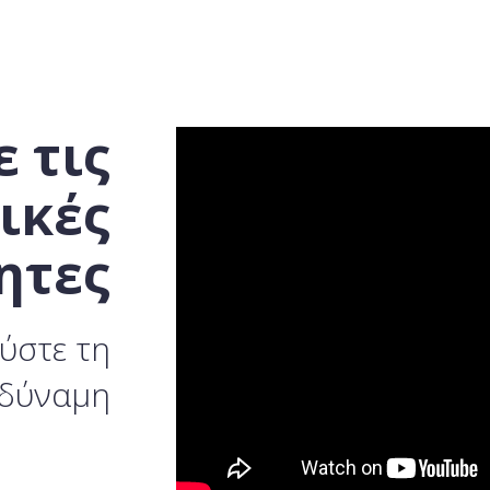
 τις
ικές
ητες
ύστε τη
 δύναμη