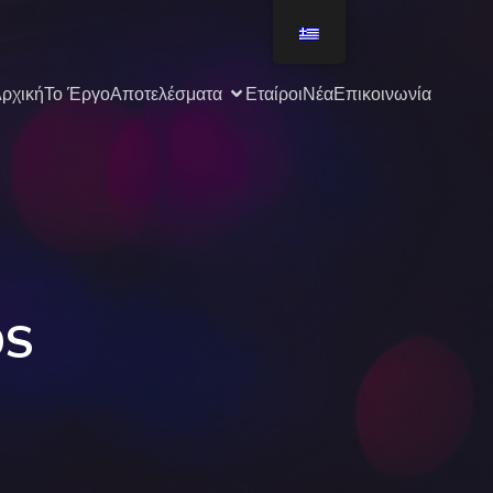
ρχική
Το Έργο
Αποτελέσματα
Εταίροι
Νέα
Επικοινωνία
OS